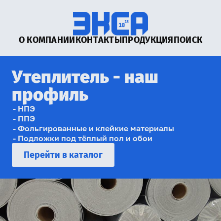
О КОМПАНИИ
КОНТАКТЫ
ПРОДУКЦИЯ
ПОИСК
Утеплитель - наш
профиль
НПЭ
ППЭ
Фольгированные и клейкие материалы
Подложки под тёплый пол и обои
Перейти в каталог